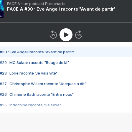
FACE A - un podcast Purecharts
FACE A #30 : Eve Angeli raconte "Avant de partir"
#30 : Eve Angeli raconte "Avant de partir"
#29 : MC Solaar raconte "Bouge de là"
28 : Lorie raconte "Je vais vite"
#27 : Christophe Willem raconte "Jacques a dit"
#26 : Chimène Badi raconte "Entre nous"
#25 : Indochine raconte "3e sexe"
#24 : Zaho raconte "C'est chelou"
#23 : Patrick Bruel raconte "Au café des délices"